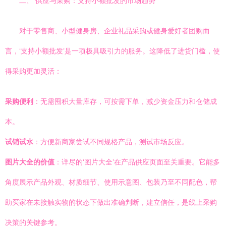
二、 供应与采购：支持小额批发的市场趋势
对于零售商、小型健身房、企业礼品采购或健身爱好者团购而
言，‘支持小额批发’是一项极具吸引力的服务。这降低了进货门槛，使
得采购更加灵活：
采购便利
：无需囤积大量库存，可按需下单，减少资金压力和仓储成
本。
试销试水
：方便新商家尝试不同规格产品，测试市场反应。
图片大全的价值
：详尽的‘图片大全’在产品供应页面至关重要。它能多
角度展示产品外观、材质细节、使用示意图、包装乃至不同配色，帮
助买家在未接触实物的状态下做出准确判断，建立信任，是线上采购
决策的关键参考。