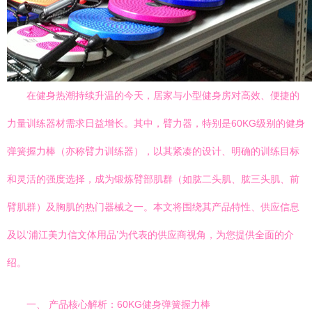
在健身热潮持续升温的今天，居家与小型健身房对高效、便捷的
力量训练器材需求日益增长。其中，臂力器，特别是60KG级别的健身
弹簧握力棒（亦称臂力训练器），以其紧凑的设计、明确的训练目标
和灵活的强度选择，成为锻炼臂部肌群（如肱二头肌、肱三头肌、前
臂肌群）及胸肌的热门器械之一。本文将围绕其产品特性、供应信息
及以‘浦江美力信文体用品’为代表的供应商视角，为您提供全面的介
绍。
一、 产品核心解析：60KG健身弹簧握力棒