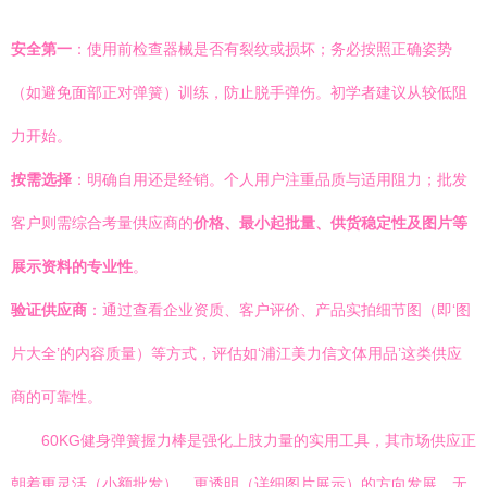
安全第一
：使用前检查器械是否有裂纹或损坏；务必按照正确姿势
（如避免面部正对弹簧）训练，防止脱手弹伤。初学者建议从较低阻
力开始。
按需选择
：明确自用还是经销。个人用户注重品质与适用阻力；批发
客户则需综合考量供应商的
价格、最小起批量、供货稳定性及图片等
展示资料的专业性
。
验证供应商
：通过查看企业资质、客户评价、产品实拍细节图（即‘图
片大全’的内容质量）等方式，评估如‘浦江美力信文体用品’这类供应
商的可靠性。
60KG健身弹簧握力棒是强化上肢力量的实用工具，其市场供应正
朝着更灵活（小额批发）、更透明（详细图片展示）的方向发展。无